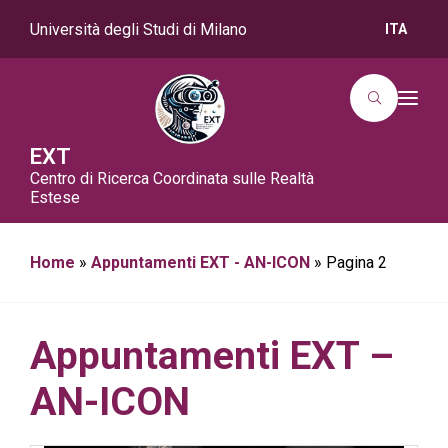
Università degli Studi di Milano
ITA
T
o
g
g
EXT
l
Centro di Ricerca Coordinata sulle Realtà
e
n
Estese
a
v
i
g
Home
»
Appuntamenti EXT - AN-ICON
»
Pagina 2
a
t
i
o
n
Appuntamenti EXT –
AN-ICON