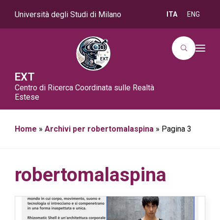
Università degli Studi di Milano
ITA
ENG
T
o
g
g
EXT
l
Centro di Ricerca Coordinata sulle Realtà
e
n
Estese
a
v
i
g
Home
»
Archivi per robertomalaspina
»
Pagina 3
a
t
i
o
n
robertomalaspina