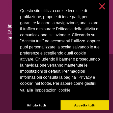
Questo sito utilizza cookie tecnici e di
profilazione, propri e di terze parti, per
garantire la corretta navigazione, analizzare
Accessibilità
il traffico e misurare l'efficacia delle attività di
Privacy e cookies
comunicazione istituzionale. Cliccando su
Impostazioni cookie
"Accetta tutti" ne acconsenti l'utilizzo, oppure
puoi personalizzare la scelta salvando le tue
preferenze e scegliendo quali cookie
attivare. Chiudendo il banner o proseguendo
Università degli Studi di Milano
la navigazione verranno mantenute le
Via Festa del Perdono, 7 - 20122 Milano
impostazioni di default. Per maggiori
Posta Elettronica Certificata
informazioni consulta la pagina "Privacy e
cookie" nel footer. Per sapere come gestirli
vai alle
impostazioni cookie
C.F. 80012650158 - P.I. 03064870151
Rifiuta tutti
Accetta tutti