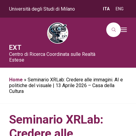
Università degli Studi di Milano
ITA
ENG
T
o
g
g
EXT
l
Centro di Ricerca Coordinata sulle Realtà
e
n
Estese
a
v
i
g
Home
»
Seminario XRLab: Credere alle immagini. AI e
a
politiche del visuale | 13 Aprile 2026 – Casa della
t
Cultura
i
o
n
Seminario XRLab:
Credere alle