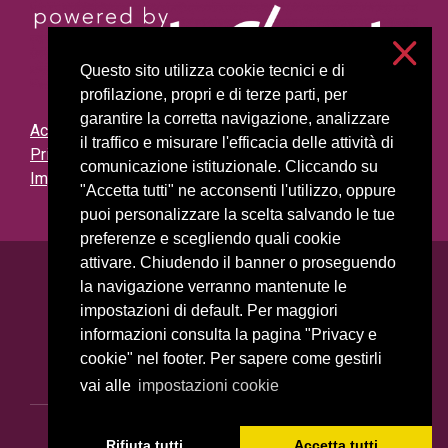
Questo sito utilizza cookie tecnici e di
profilazione, propri e di terze parti, per
garantire la corretta navigazione, analizzare
Accessibilità
il traffico e misurare l'efficacia delle attività di
Privacy e cookies
comunicazione istituzionale. Cliccando su
Impostazioni cookie
"Accetta tutti" ne acconsenti l'utilizzo, oppure
puoi personalizzare la scelta salvando le tue
preferenze e scegliendo quali cookie
attivare. Chiudendo il banner o proseguendo
Università degli Studi di Milano
la navigazione verranno mantenute le
Via Festa del Perdono, 7 - 20122 Milano
impostazioni di default. Per maggiori
Posta Elettronica Certificata
informazioni consulta la pagina "Privacy e
cookie" nel footer. Per sapere come gestirli
vai alle
impostazioni cookie
C.F. 80012650158 - P.I. 03064870151
Rifiuta tutti
Accetta tutti