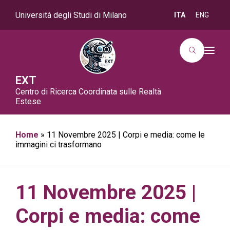
Università degli Studi di Milano
ITA
ENG
T
o
g
g
EXT
l
Centro di Ricerca Coordinata sulle Realtà
e
n
Estese
a
v
i
g
Home
»
11 Novembre 2025 | Corpi e media: come le
a
immagini ci trasformano
t
i
o
n
11 Novembre 2025 |
Corpi e media: come